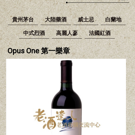
貴州茅台
大陸藥酒
威士忌
白蘭地
中式烈酒
高麗人蔘
法國紅酒
Opus One 第一樂章