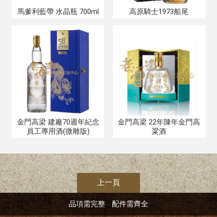
馬爹利藍帶 水晶瓶 700ml
高原騎士1973船尾
金門高梁 建廠70週年紀念
金門高梁 22年陳年金門高
員工專用酒(微雕版)
粱酒
上一頁
品項需完整
配件需齊全