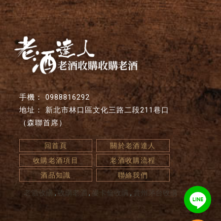
0988816292
新北市林口區文化三路二段211巷口
（森聯首席）
回首頁
關於老酒達人
收購老酒項目
老酒收購流程
酒品知識
聯絡我們
老酒收購
收購老酒
麥卡倫收購
貴州茅台收購