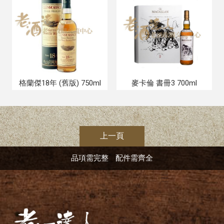
格蘭傑18年 (舊版) 750ml
麥卡倫 書冊3 700ml
上一頁
品項需完整
配件需齊全