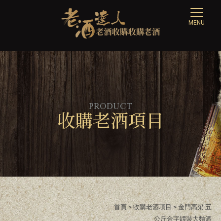
收購老酒項目
首頁
>
收購老酒項目
> 金門高梁 五
公斤金字罈裝大麯酒