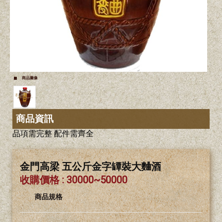
商品圖像
商品資訊
品項需完整 配件需齊全
金門高梁 五公斤金字罈裝大麯酒
收購價格 : 30000~50000
商品規格