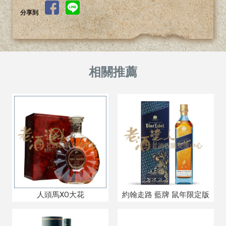
分享到
人頭馬XO大花
約翰走路 藍牌 鼠年限定版