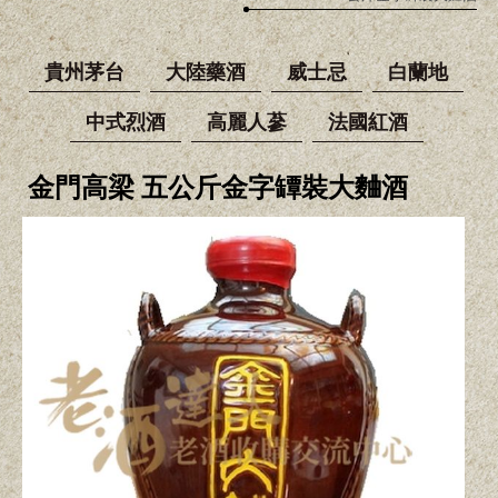
貴州茅台
大陸藥酒
威士忌
白蘭地
中式烈酒
高麗人蔘
法國紅酒
金門高梁 五公斤金字罈裝大麯酒