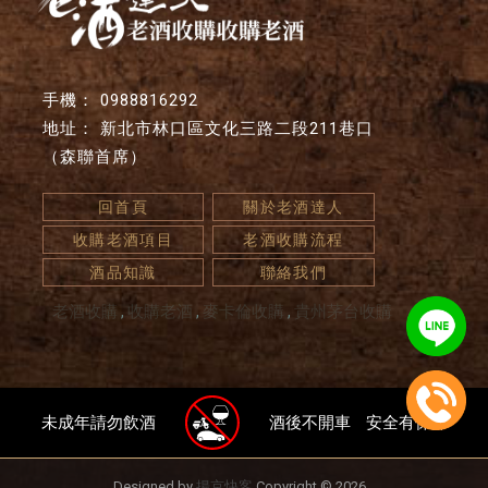
0988816292
新北市林口區文化三路二段211巷口
（森聯首席）
回首頁
關於老酒達人
收購老酒項目
老酒收購流程
酒品知識
聯絡我們
老酒收購
收購老酒
麥卡倫收購
貴州茅台收購
未成年請勿飲酒
酒後不開車
安全有保障
Designed by
揚京快客
Copyright © 2026
..